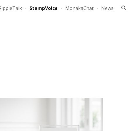
RippleTalk
StampVoice
MonakaChat
News
ion